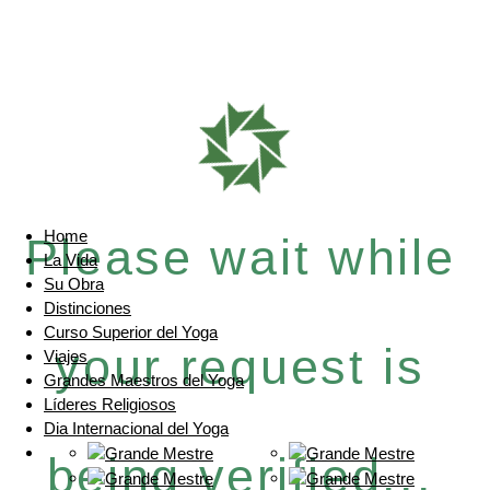
Home
Please wait while
La Vida
Su Obra
Distinciones
Curso Superior del Yoga
your request is
Viajes
Grandes Maestros del Yoga
Líderes Religiosos
Dia Internacional del Yoga
being verified...