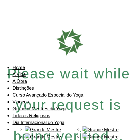
Home
Please wait while
A Vida
A Obra
Distinções
Curso Avançado Especial do Yoga
your request is
Viagens
Grandes Mestres do Yoga
Líderes Religiosos
Dia Internacional do Yoga
being verified...