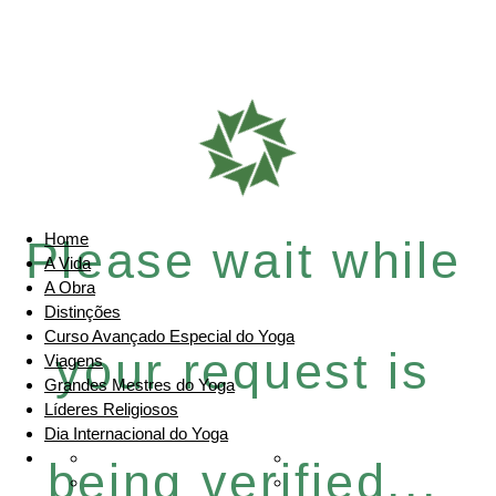
Home
Please wait while
A Vida
A Obra
Distinções
Curso Avançado Especial do Yoga
your request is
Viagens
Grandes Mestres do Yoga
Líderes Religiosos
Dia Internacional do Yoga
being verified...