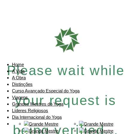
Home
Please wait while
A Vida
A Obra
Distinções
Curso Avançado Especial do Yoga
your request is
Viagens
Grandes Mestres do Yoga
Líderes Religiosos
Dia Internacional do Yoga
being verified...